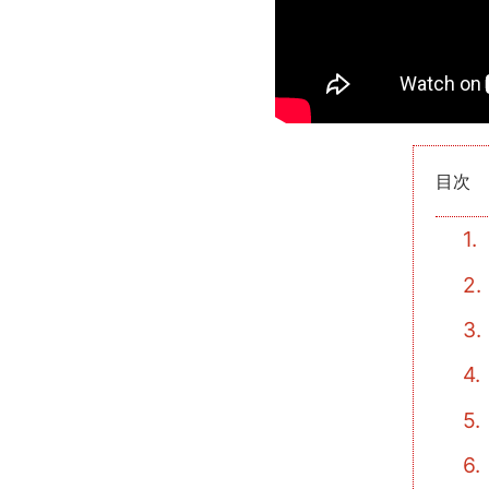
目次
1.
2.
3.
4.
5.
6.