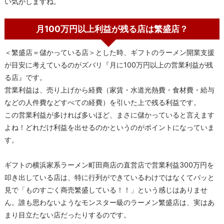
い気がしますね。
月100万円以上利益が残る店は繁盛店？
＜繁盛店＝儲かっている店＞とした時、ギフトのラーメン開業支援
が目安に考えているのがズバリ『月に100万円以上の営業利益が残
る店』です。
営業利益は、売り上げから経費（家賃・水道光熱費・食材費・給与
などの人件費などすべての経費）を引いた上で残る利益です。
この営業利益が多ければ多いほど、まさに儲かっていると言えます
よね！どれだけ利益を出せるのかというのがポイントになっていま
す。
ギフトの横浜家系ラーメン町田商店の直営店で営業利益300万円を
叩き出している店は、特に行列ができているわけではなくてパッと
見で「ものすごく商売繁盛している！！」という感じはありませ
ん。誰も思わないようなモンスター級のラーメン繁盛店は、実はあ
まり目立たない店だったりするのです。