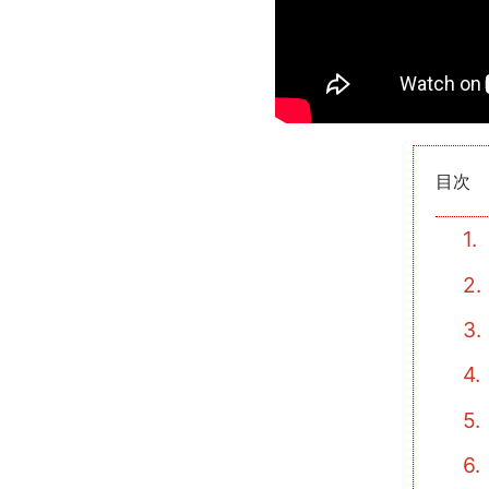
目次
1.
2.
3.
4.
5.
6.