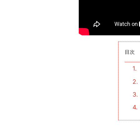
目次
1.
2.
3.
4.