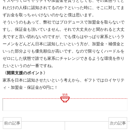
イズやってロイヤリティや加盟金を貰うとしても、その業態ってど
れだけの人様に認知されてるのか？といった時に、そこに対してま
ずお金を取っちゃいけないのかなと僕は思います。
そういうのもあって、弊社ではプロデュースで加盟金を取らないで
すし、保証金も頂いていません。それで大丈夫かと聞かれると大丈
夫ですと言い切れないのですが、でも僕らはやっぱり家系というラ
ーメンをどんどん日本に認知したいという方が、加盟金・補償金と
いった部分よりも優先順位が高いです。なので限りなくハードルを
ゼロにした状態で誰でも家系にチャレンジできるような環境を作り
たいというのが一番ですね。
〈開業支援のポイント〉
家系を日本に認知させたいという考えから、ギフトではロイヤリテ
ィ・加盟金・保証金が0円に！
前の記事
次の記事