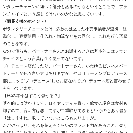
ンタリーチェーンに紐づく部分もあるのかなというところで、フラ
ンチャイズという感じではないのかなと思っています。
〈開業支援のポイント〉
ボランタリーチェーンとは…多数の独立した小売事業者が連携・組
織化し、商標使用・仕入れ・物流などを共同化し、これを行う形態
のことを指す。
なので僕らも、パートナーさんとお話するときは基本的にはフラン
チャイズという言葉は全く使ってないです。
プロデュース店だったり、パートナーさん、いわゆるビジネスパー
トナーとか色々言い方はありますが、やはりラーメンプロデュース
部によって“プロデュース”したお店なのでプロデュース店と言わせて
もらっています。
【FCの本部はすごく儲かる？】
基本的には儲かります。ロイヤリティを貰って飲食の場合は食材も
卸すので、言い方は悪いですが二重取りできるというのもあり儲か
りはしますね。取っていないところもありますが。
ただやっぱり、それを超えるくらいのブランド力があること。売り
上げも得られるというところに関して、フランチャイズでやりたい